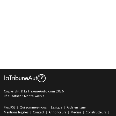
Copyright © LaTribuneAuto.com 2026
Réalisation :
Mentalworks
Flux RSS
Qui sommes-nous
Lexique
Aide en ligne
Mentions légales
Contact
Annonceurs
Médias
Constructeurs