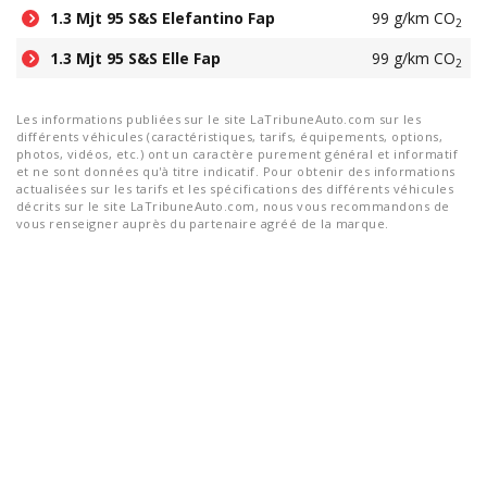
1.3 Mjt 95 S&S Elefantino Fap
99 g/km CO
2
1.3 Mjt 95 S&S Elle Fap
99 g/km CO
2
Les informations publiées sur le site LaTribuneAuto.com sur les
différents véhicules (caractéristiques, tarifs, équipements, options,
photos, vidéos, etc.) ont un caractère purement général et informatif
et ne sont données qu'à titre indicatif. Pour obtenir des informations
actualisées sur les tarifs et les spécifications des différents véhicules
décrits sur le site LaTribuneAuto.com, nous vous recommandons de
vous renseigner auprès du partenaire agréé de la marque.