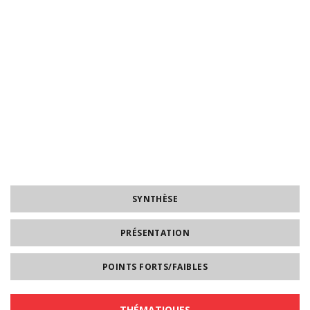
SYNTHÈSE
PRÉSENTATION
POINTS FORTS/FAIBLES
THÉMATIQUES