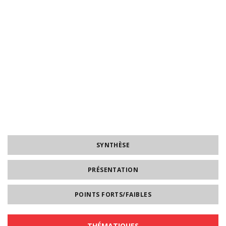
SYNTHÈSE
PRÉSENTATION
POINTS FORTS/FAIBLES
THÉMATIQUES