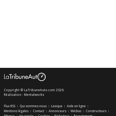
Copyright © LaTribuneAuto.com 2026
Réalisation :
Mentalworks
Flux RSS
Qui sommes-nous
Lexique
Aide en ligne
Mentions légales
Contact
Annonceurs
Médias
Constructeurs
Ethique
Vie privée
Cookies
Rédacteur
Recrutement