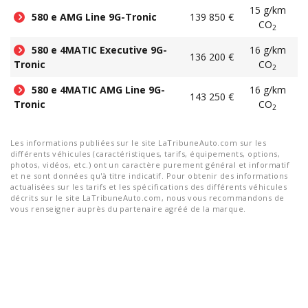
15 g/km
580 e AMG Line 9G-Tronic
139 850 €
CO
2
580 e 4MATIC Executive 9G-
16 g/km
136 200 €
Tronic
CO
2
580 e 4MATIC AMG Line 9G-
16 g/km
143 250 €
Tronic
CO
2
Les informations publiées sur le site LaTribuneAuto.com sur les
différents véhicules (caractéristiques, tarifs, équipements, options,
photos, vidéos, etc.) ont un caractère purement général et informatif
et ne sont données qu'à titre indicatif. Pour obtenir des informations
actualisées sur les tarifs et les spécifications des différents véhicules
décrits sur le site LaTribuneAuto.com, nous vous recommandons de
vous renseigner auprès du partenaire agréé de la marque.