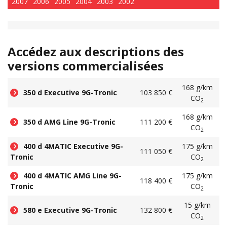
2007
2006
2005
2004
2003
2002
Accédez aux descriptions des
versions commercialisées
168 g/km
350 d Executive 9G-Tronic
103 850 €
CO
2
168 g/km
350 d AMG Line 9G-Tronic
111 200 €
CO
2
400 d 4MATIC Executive 9G-
175 g/km
111 050 €
Tronic
CO
2
400 d 4MATIC AMG Line 9G-
175 g/km
118 400 €
Tronic
CO
2
15 g/km
580 e Executive 9G-Tronic
132 800 €
CO
2