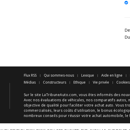
De
Du
Flux RSS
Qui sommes-nous
Lexique
Aide en ligne
Médias
Constructeurs
Ethique
Vie privée
Cookies
Sur le site LaTribuneAuto.com, vous êtes informés des
nouv
Avec nos
évaluations de véhicules
, nos
comparatifs autos
, 
objective de qualité pour faciliter votre
achat auto
. Vous tr
commercialisés, leurs
coûts d'utilisation
, le
bonus écologiq
nombreux
conseils
pour réussir votre
achat automobile
, le