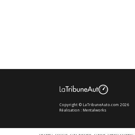
Copyright © LaTribuneAuto.com 2026
Réalisation :
Mentalworks