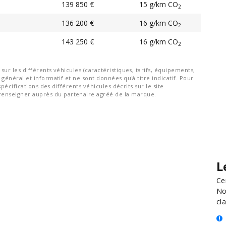
139 850 €
15 g/km CO
2
136 200 €
16 g/km CO
2
143 250 €
16 g/km CO
2
ur les différents véhicules (caractéristiques, tarifs, équipements,
général et informatif et ne sont données qu'à titre indicatif. Pour
spécifications des différents véhicules décrits sur le site
nseigner auprès du partenaire agréé de la marque.
L
Ce
No
cla