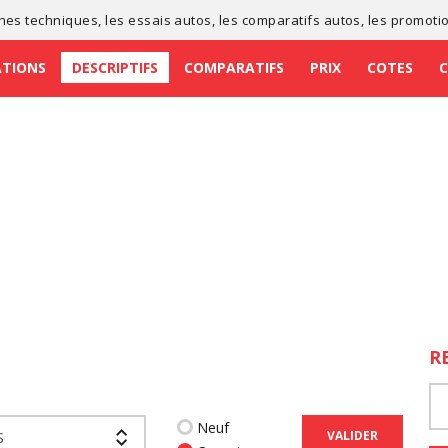
ches techniques
, les
essais autos
, les
comparatifs autos
, les
promoti
ATIONS
DESCRIPTIFS
COMPARATIFS
PRIX
COTES
R
Neuf
VALIDER
S