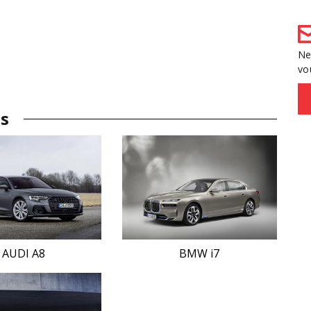
Ne
vo
es
AUDI A8
BMW i7