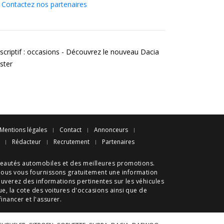
Contactez nos partenaires
scriptif : occasions - Découvrez le nouveau Dacia
ster
Mentions légales
Contact
Annonceurs
Rédacteur
Recrutement
Partenaires
eautés automobiles
et des meilleures
promotions
.
nous vous fournissons gratuitement une information
ouverez des informations pertinentes sur les véhicules
ue
, la cote des
voitures d'occasions
ainsi que de
 financer et l'assurer.