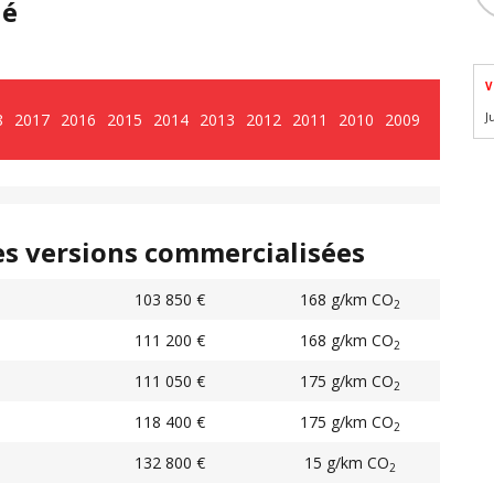
hé
V
8
2017
2016
2015
2014
2013
2012
2011
2010
2009
J
es versions commercialisées
103 850 €
168 g/km CO
2
111 200 €
168 g/km CO
2
111 050 €
175 g/km CO
2
118 400 €
175 g/km CO
2
132 800 €
15 g/km CO
2