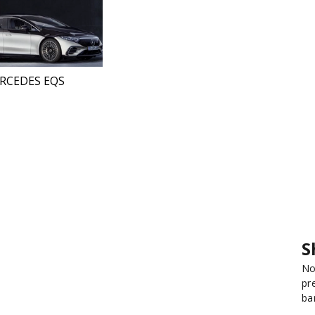
RCEDES EQS
S
No
pr
ba