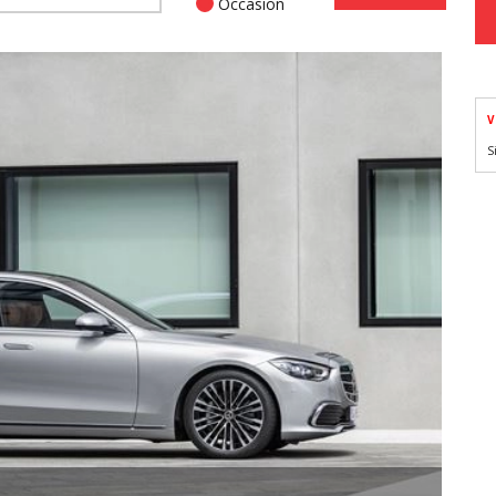
Occasion
V
S