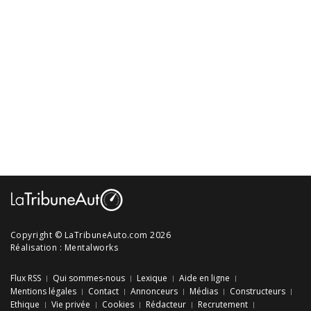
Copyright © LaTribuneAuto.com 2026
Réalisation :
Mentalworks
Flux RSS
Qui sommes-nous
Lexique
Aide en ligne
Mentions légales
Contact
Annonceurs
Médias
Constructeurs
Ethique
Vie privée
Cookies
Rédacteur
Recrutement