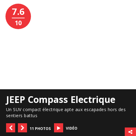
7.6
10
JEEP Compass Electrique
Un SUV compact électrique apte aux escapades hors des
sentiers battus
VIDÉO
11 PHOTOS