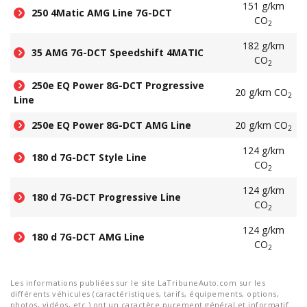
151 g/km
250 4Matic AMG Line 7G-DCT
CO
2
182 g/km
35 AMG 7G-DCT Speedshift 4MATIC
CO
2
250e EQ Power 8G-DCT Progressive
20 g/km CO
2
Line
250e EQ Power 8G-DCT AMG Line
20 g/km CO
2
124 g/km
180 d 7G-DCT Style Line
CO
2
124 g/km
180 d 7G-DCT Progressive Line
CO
2
124 g/km
180 d 7G-DCT AMG Line
CO
2
Les informations publiées sur le site LaTribuneAuto.com sur les
différents véhicules (caractéristiques, tarifs, équipements, options,
photos, vidéos, etc.) ont un caractère purement général et informatif