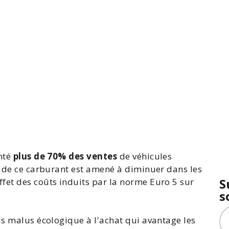
enté
plus de 70% des ventes
de véhicules
s de ce carburant est amené à diminuer dans les
S
fet des coûts induits par la norme Euro 5 sur
s
s malus écologique
à l'
achat
qui avantage les