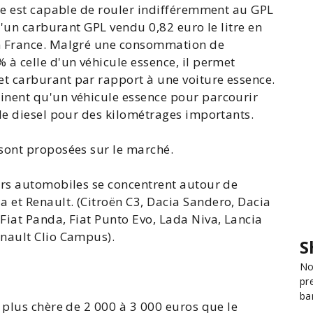
ule est capable de rouler indifféremment au GPL
d'un carburant GPL vendu 0,82 euro le litre en
n France. Malgré une consommation de
à celle d'un véhicule essence, il permet
et carburant par rapport à une
voiture essence
.
inent qu'un véhicule essence pour parcourir
le diesel pour des kilométrages importants.
sont proposées sur le marché.
urs
automobiles
se concentrent autour de
da
et
Renault
. (
Citroën C3
,
Dacia Sandero
,
Dacia
,
Fiat Panda
,
Fiat Punto Evo
, Lada Niva,
Lancia
nault Clio Campus
).
S
No
pr
ba
 plus chère de 2 000 à 3 000 euros que le