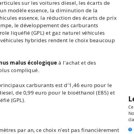
rticules sur les voitures diesel, les écarts de
t un modèle essence, la diminution de la
hicules
essence, la réduction des écarts de prix
pompe, le développement des carburants
role liquéfié (
GPL
) et gaz naturel véhicules
e
véhicules hybrides
rendent le choix beaucoup
onus
malus écologique
à l'achat et des
 plus compliqué.
rincipaux carburants est d'1,46 euro pour le
iesel, de 0,99 euro pour le bioéthanol (E85) et
L
éfié (GPL).
Ce
No
cla
ètres par an, ce choix n'est pas financièrement