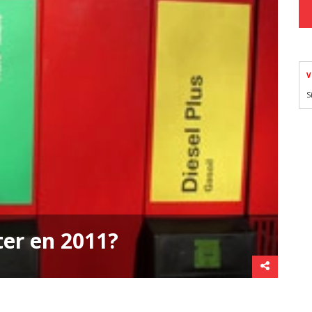
V
S
ter en 2011?