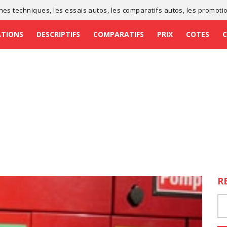
ches techniques
, les
essais autos
, les
comparatifs autos
, les
promoti
ATIONS
DESCRIPTIFS
COMPARATIFS
PRIX
COTES
R