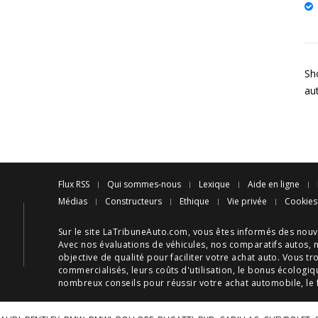
Sho
au
Flux RSS
Qui sommes-nous
Lexique
Aide en ligne
Médias
Constructeurs
Ethique
Vie privée
Cookies
Sur le site LaTribuneAuto.com, vous êtes informés des
nouv
Avec nos
évaluations de véhicules
, nos
comparatifs autos
, 
objective de qualité pour faciliter votre
achat auto
. Vous tr
commercialisés, leurs
coûts d'utilisation
, le
bonus écologiq
nombreux
conseils
pour réussir votre
achat automobile
, le