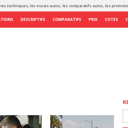
ches techniques
, les
essais autos
, les
comparatifs autos
, les
promoti
ATIONS
DESCRIPTIFS
COMPARATIFS
PRIX
COTES
R