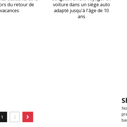
lors du retour de
voiture dans un siège auto
vacances
adapté jusqu'à l'âge de 10
ans
S
No
pr
1
2
ba