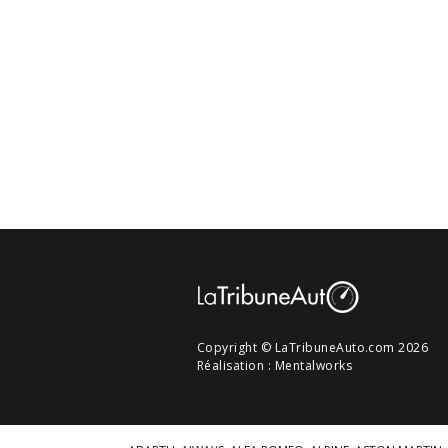
Copyright © LaTribuneAuto.com 2026
Réalisation :
Mentalworks