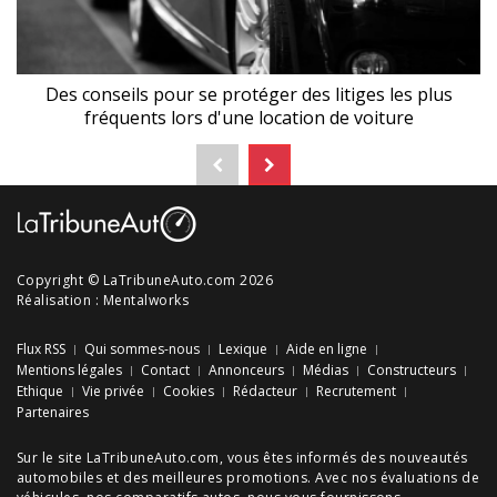
Des conseils pour se protéger des litiges les plus
fréquents lors d'une location de voiture
Copyright © LaTribuneAuto.com 2026
Réalisation :
Mentalworks
Flux RSS
Qui sommes-nous
Lexique
Aide en ligne
Mentions légales
Contact
Annonceurs
Médias
Constructeurs
Ethique
Vie privée
Cookies
Rédacteur
Recrutement
Partenaires
Sur le site LaTribuneAuto.com, vous êtes informés des
nouveautés
automobiles
et des meilleures
promotions
. Avec nos
évaluations de