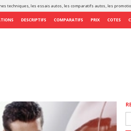
ches techniques
, les
essais autos
, les
comparatifs autos
, les
promoti
ATIONS
DESCRIPTIFS
COMPARATIFS
PRIX
COTES
R