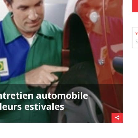
V
S
entretien automobile
leurs estivales