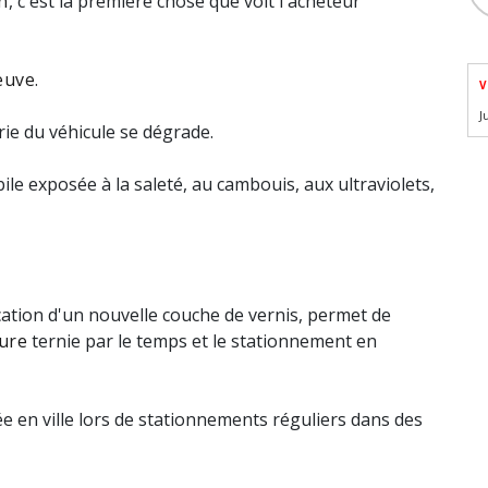
n
, c'est la première chose que voit l'acheteur
euve
.
V
J
erie du véhicule se dégrade.
ile exposée à la saleté, au cambouis, aux ultraviolets,
cation d'un nouvelle couche de vernis, permet de
ture
ternie par le temps et le stationnement en
ée en ville lors de stationnements réguliers dans des