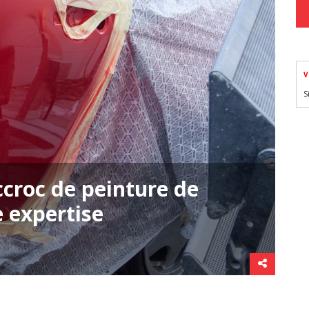
V
S
ccroc de peinture de
e expertise