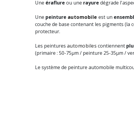
Une
éraflure
ou une
rayure
dégrade l'aspec
Une
peinture
automobile
est un
ensembl
couche de base contenant les pigments (la c
protecteur.
Les peintures
automobiles
contiennent
plu
(primaire : 50-75µm / peinture 25-35µm / ver
Le système de peinture automobile multic