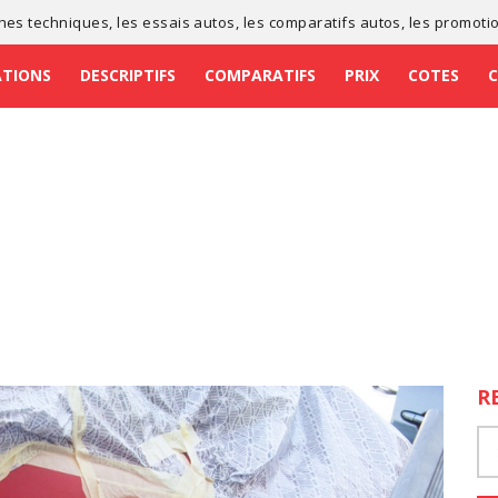
ches techniques
, les
essais autos
, les
comparatifs autos
, les
promoti
ATIONS
DESCRIPTIFS
COMPARATIFS
PRIX
COTES
R