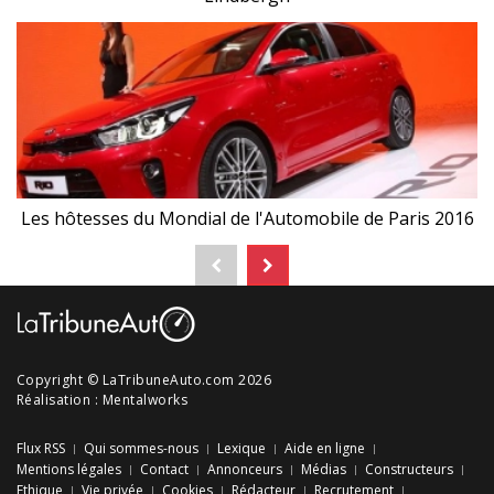
Les hôtesses du Mondial de l'Automobile de Paris 2016
Copyright © LaTribuneAuto.com 2026
Réalisation :
Mentalworks
Flux RSS
Qui sommes-nous
Lexique
Aide en ligne
Mentions légales
Contact
Annonceurs
Médias
Constructeurs
Ethique
Vie privée
Cookies
Rédacteur
Recrutement