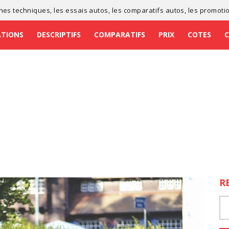
ches techniques
, les
essais autos
, les
comparatifs autos
, les
promoti
ATIONS
DESCRIPTIFS
COMPARATIFS
PRIX
COTES
R