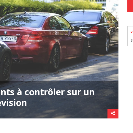
V
S
nts à contrôler sur un
évision