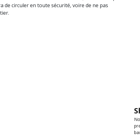
a de circuler en toute sécurité, voire de ne pas
ier.
S
No
pr
ba