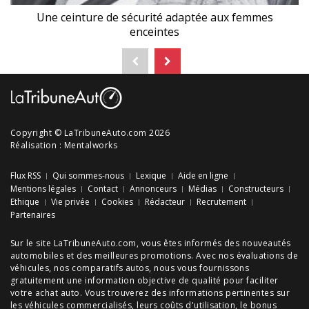
Une ceinture de sécurité adaptée aux femmes
enceintes
Copyright © LaTribuneAuto.com 2026
Réalisation :
Mentalworks
Flux RSS
Qui sommes-nous
Lexique
Aide en ligne
Mentions légales
Contact
Annonceurs
Médias
Constructeurs
Ethique
Vie privée
Cookies
Rédacteur
Recrutement
Partenaires
Sur le site LaTribuneAuto.com, vous êtes informés des
nouveautés
automobiles
et des meilleures
promotions
. Avec nos
évaluations de
véhicules
, nos
comparatifs autos
, nous vous fournissons
gratuitement une information objective de qualité pour faciliter
votre
achat auto
. Vous trouverez des informations pertinentes sur
les véhicules commercialisés, leurs
coûts d'utilisation
, le
bonus