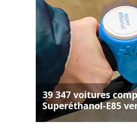
39 347 voitures compa
Superéthanol-E85 ve