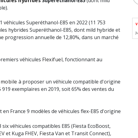
hicules hybrides
Superéthanol-E85
(dont mild
le).
881 véhicules Superéthanol-E85 en 2022 (11 753
V
les hybrides Superéthanol-E85, dont mild hybride et
J
 une progression annuelle de 12,80%, dans un marché
 premiers véhicules
Flexifuel
, fonctionnant au
omobile
à proposer un véhicule compatible d'origine
u 5 919 exemplaires en 2019, soit 65% des ventes du
t en France 9 modèles de véhicules flex-E85 d'origine
six véhicules compatibles E85 (Fiesta EcoBoost,
V et Kuga FHEV,
Fiesta
Van et Transit Connect),