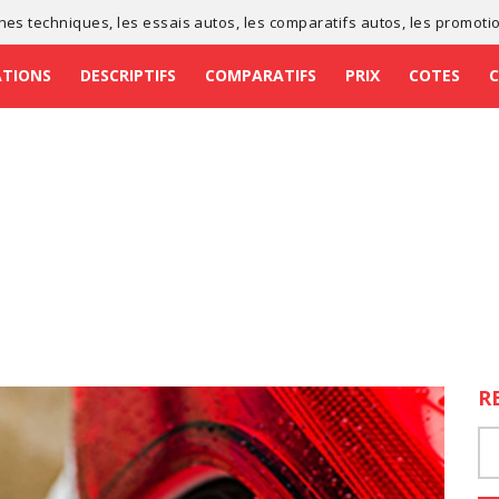
ches techniques
, les
essais autos
, les
comparatifs autos
, les
promoti
ATIONS
DESCRIPTIFS
COMPARATIFS
PRIX
COTES
R