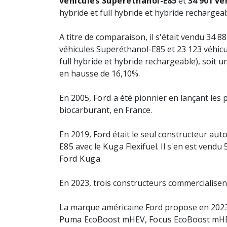
véhicules Superéthanol
-E85
et
34 901
vé
hybride et full hybride et hybride rechargeab
A titre de comparaison, il s'était vendu 34 
véhicules Superéthanol-E85 et 23 123 véhicu
full hybride et hybride rechargeable), soit
en hausse de 16,10%.
En 2005,
Ford
a été pionnier en lançant les
biocarburant, en France.
En 2019, Ford était le seul constructeur
aut
E85
avec le
Kuga
Flexifuel. Il s'en est vend
Ford Kuga
.
En 2023, trois constructeurs commercialisen
La marque américaine Ford propose en 2023 
Puma
EcoBoost mHEV,
Focus
EcoBoost mHE